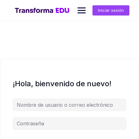
Saltar
al
Iniciar sesión
contenido
¡Hola, bienvenido de nuevo!