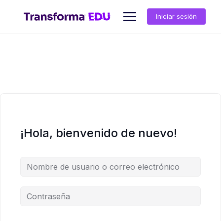
Saltar
al
Iniciar sesión
contenido
¡Hola, bienvenido de nuevo!