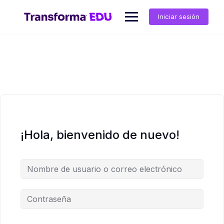
Saltar
al
Iniciar sesión
contenido
¡Hola, bienvenido de nuevo!