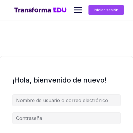
Saltar
al
Iniciar sesión
contenido
¡Hola, bienvenido de nuevo!