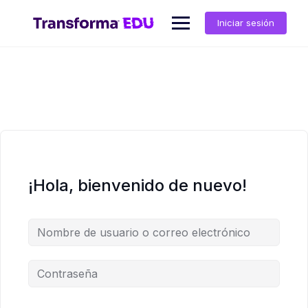
Saltar
al
Iniciar sesión
contenido
¡Hola, bienvenido de nuevo!