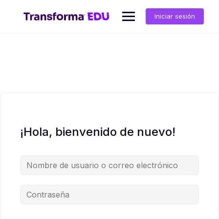
Saltar
al
Iniciar sesión
contenido
¡Hola, bienvenido de nuevo!