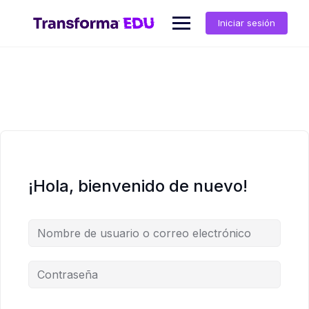
Saltar
al
Iniciar sesión
contenido
¡Hola, bienvenido de nuevo!