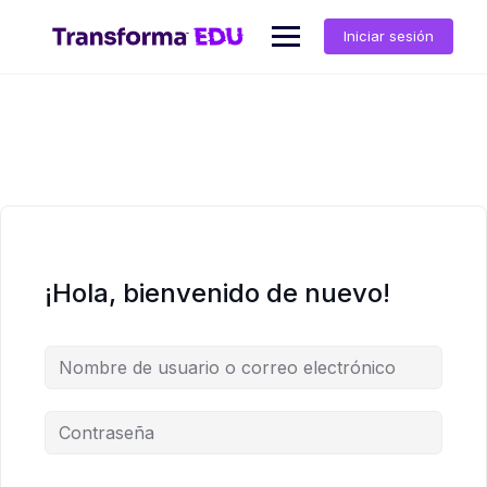
Saltar
al
Iniciar sesión
contenido
¡Hola, bienvenido de nuevo!