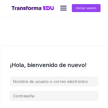
Saltar
al
Iniciar sesión
contenido
¡Hola, bienvenido de nuevo!