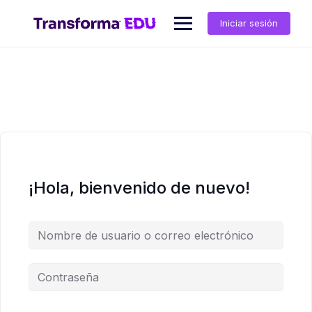
Saltar
al
Iniciar sesión
contenido
¡Hola, bienvenido de nuevo!