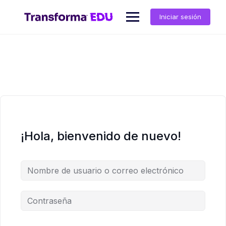
Saltar
al
Iniciar sesión
contenido
¡Hola, bienvenido de nuevo!