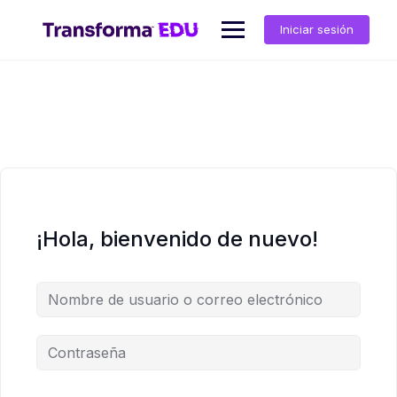
Saltar
al
Iniciar sesión
contenido
¡Hola, bienvenido de nuevo!