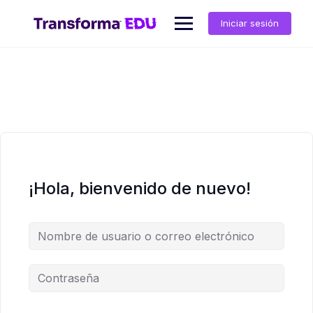
Saltar
al
Iniciar sesión
contenido
¡Hola, bienvenido de nuevo!