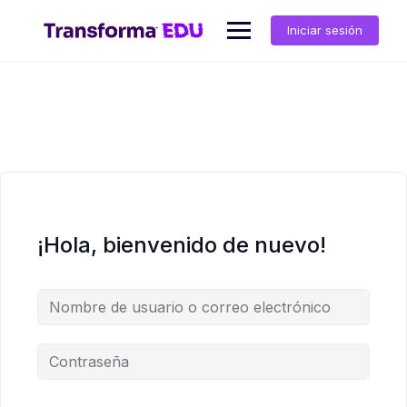
Saltar
al
Iniciar sesión
contenido
¡Hola, bienvenido de nuevo!