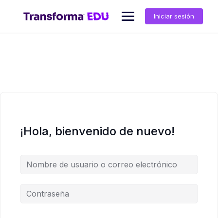
Saltar
al
Iniciar sesión
contenido
¡Hola, bienvenido de nuevo!