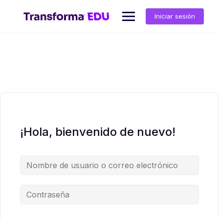
Saltar
al
Iniciar sesión
contenido
¡Hola, bienvenido de nuevo!