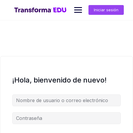
Saltar
al
Iniciar sesión
contenido
¡Hola, bienvenido de nuevo!