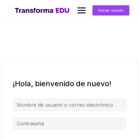
Saltar
al
Iniciar sesión
contenido
¡Hola, bienvenido de nuevo!