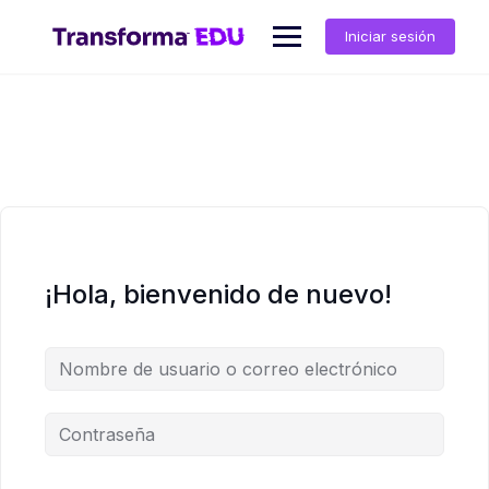
Saltar
al
Iniciar sesión
contenido
¡Hola, bienvenido de nuevo!