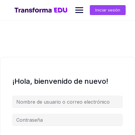
Saltar
al
Iniciar sesión
contenido
¡Hola, bienvenido de nuevo!